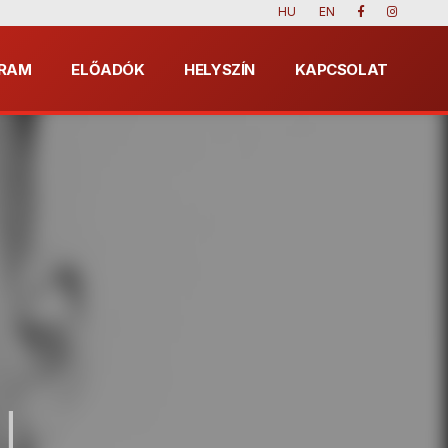
HU
EN
RAM
ELŐADÓK
HELYSZÍN
KAPCSOLAT
N