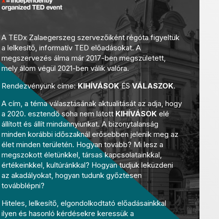
A TEDx Zalaegerszeg szervezőiként régóta figyeltük
a lelkesítő, informatív TED előadásokat. A
megszervezés álma már 2017-ben megszületett,
mely álom végül 2021-ben válik valóra.
Rendezvényünk címe:
KIHÍVÁSOK
ÉS
VÁLASZOK
.
A cím, a téma választásának aktualitását az adja, hogy
a 2020. esztendő soha nem látott
KIHÍVÁSOK
elé
állított és állít mindannyiunkat. A bizonytalanság
minden korábbi időszaknál erősebben jelenik meg az
élet minden területén. Hogyan tovább? Mi lesz a
megszokott életünkkel, társas kapcsolatainkkal,
értékeinkkel, kultúránkkal? Hogyan tudjuk leküzdeni
az akadályokat, hogyan tudunk győztesen
továbblépni?
Hiteles, lelkesítő, elgondolkodtató előadásainkkal
ilyen és hasonló kérdésekre keressük a