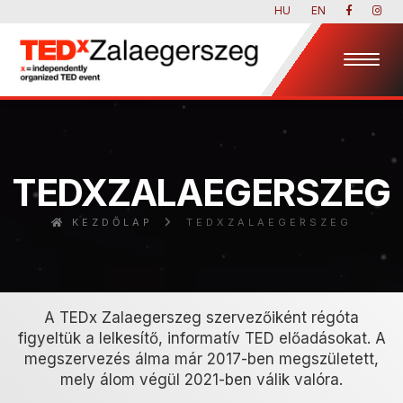
HU
EN
TEDXZALAEGERSZEG
KEZDŐLAP
TEDXZALAEGERSZEG
A TEDx Zalaegerszeg szervezőiként régóta
figyeltük a lelkesítő, informatív TED előadásokat. A
megszervezés álma már 2017-ben megszületett,
mely álom végül 2021-ben válik valóra.